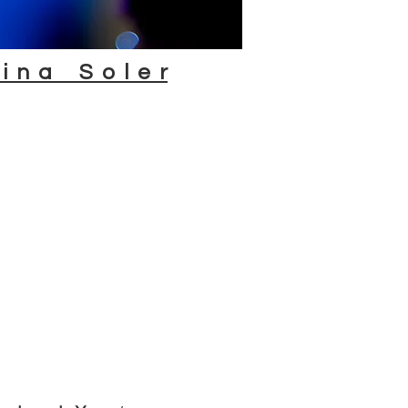
 i n a S o l e r