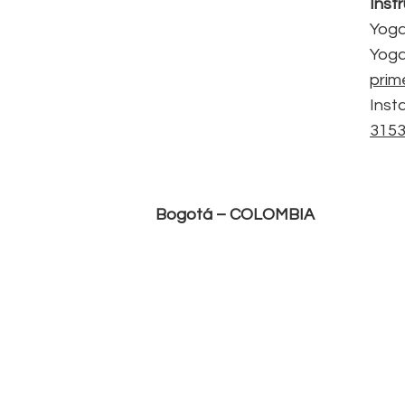
Inst
Yoga
Yog
pri
Inst
315
B
ogotá – COLOMBIA