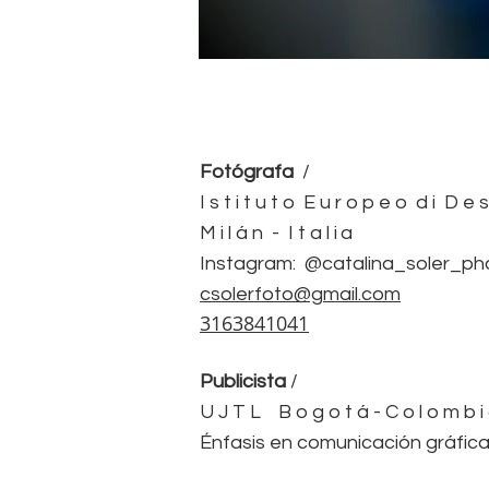
Fotógrafa
/
I s t i t u t o E u r o p e o d i D e 
M i l á n - I t a l
ia
Instagram: @catalina_soler_ph
csolerfoto@gmail.com
3163841041
Publicista
/
U J T L B o g o t á - C o l o m b i
Énfasis en comunicación gráfi