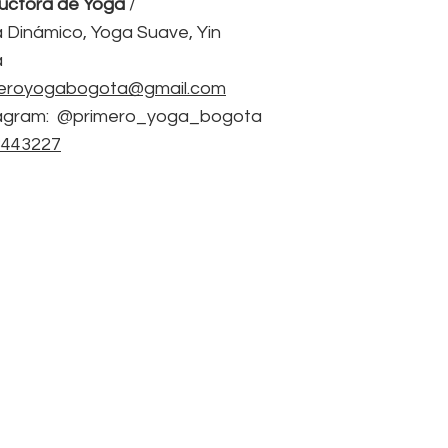
ructora de Yoga
/
 Dinámico, Yoga Suave, Yin
a
meroyogabogota@gmail.com
agram: @primero_yoga_bogota
3443227