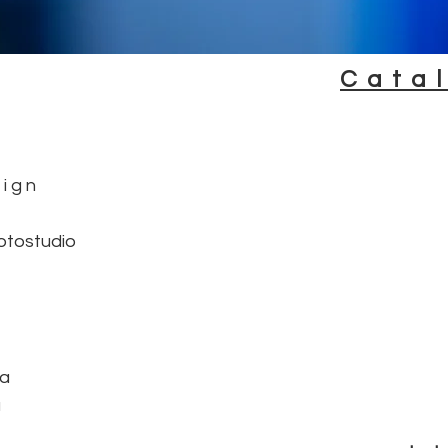
C a t a l
s i g n
otostudio
 a
ca